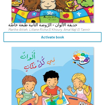
حديقة الألوان - الرّوضة الثانية طبعة خاصّة
Marthe Attieh, Liliane Richa El Khoury, Amal Naji El Tannir
Activate book