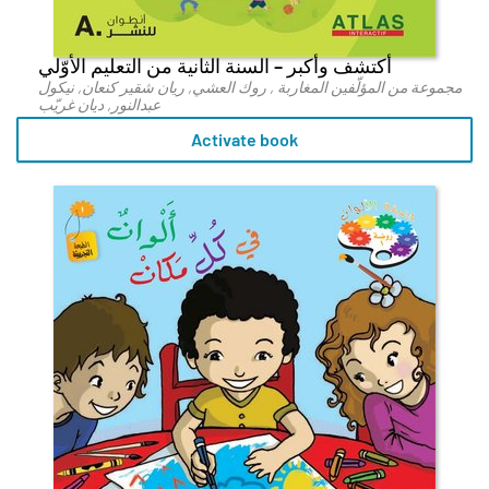
أكتشف وأكبر – السنة الثانية من التعليم الأوّلي
مجموعة من المؤلّفين المغاربة , روك العشي, ريان شقير كنعان, نيكول
عبدالنور, ديان غريّب
Activate book