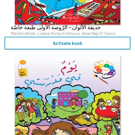
حديقة الألوان - الرّوضة الأولى طبعة خاصّة
Marthe Attieh, Liliane Richa El Khoury, Amal Naji El Tannir
Activate book