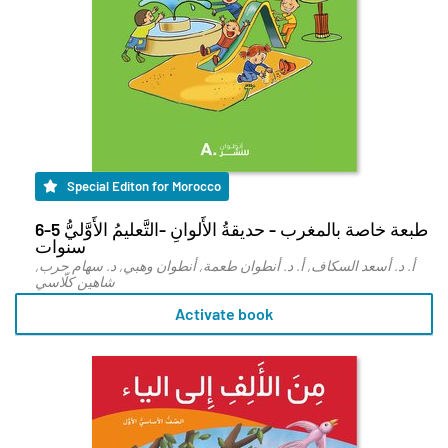
Special Editon for Morocco
طبعة خاصة بالمغرب - حديقةُ الأَلوانِ -التَّعليمُ الأَوَّليُّ 5-6
سنوات
أ. د. أسعد السكاف, أ. د. أنطوان طعمة, أنطوان وهبي, د. سهام حرب,
شاهين كلّاسي
Activate book